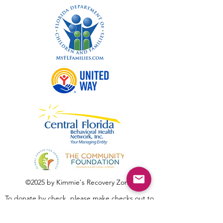
©2025 by Kimmie's Recovery Zone.
To donate by check, please make checks out to
:
Kimmie's Recovery Zone