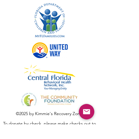
©2025 by Kimmie's Recovery Zone.
To donate by check, please make checks out to
:
Kimmie's Recovery Zone